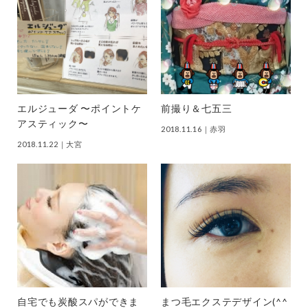
エルジューダ 〜ポイントケ
前撮り＆七五三
アスティック〜
2018.11.16
｜赤羽
2018.11.22
｜大宮
自宅でも炭酸スパができま
まつ毛エクステデザイン(^^