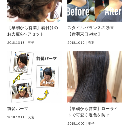
【早朝から営業】着付けの
スタイルバランスの効果
お支度&ヘアセット
【赤羽東口wisp】
2018.10.13
｜王子
2018.10.12
｜赤羽
前髪パーマ
【早朝から営業】ローライ
トで可愛く退色を防ぐ
2018.10.11
｜大宮
2018.10.05
｜王子