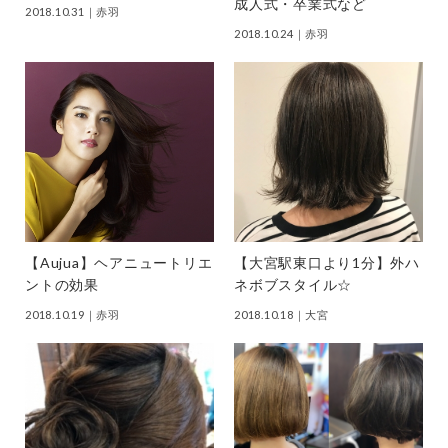
成人式・卒業式など
2018.10.31
｜赤羽
2018.10.24
｜赤羽
【Aujua】ヘアニュートリエ
【大宮駅東口より1分】外ハ
ントの効果
ネボブスタイル☆
2018.10.19
｜赤羽
2018.10.18
｜大宮