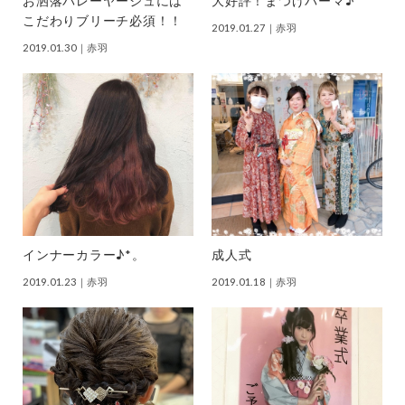
お洒落バレーヤージュには
大好評！まつげパーマ♪
こだわりブリーチ必須！！
2019.01.27
｜赤羽
2019.01.30
｜赤羽
インナーカラー♪*。
成人式
2019.01.23
｜赤羽
2019.01.18
｜赤羽