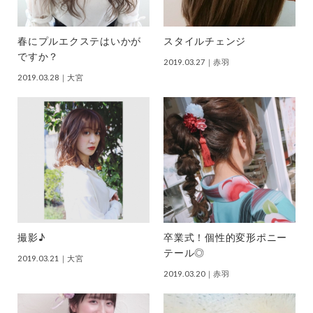
春にプルエクステはいかが
スタイルチェンジ
ですか？
2019.03.27
｜赤羽
2019.03.28
｜大宮
撮影♪
卒業式！個性的変形ポニー
テール◎
2019.03.21
｜大宮
2019.03.20
｜赤羽