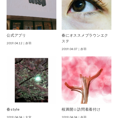
公式アプリ
春にオススメブラウンエク
ステ
2019.04.12
｜赤羽
2019.04.07
｜赤羽
春style
桜満開☆訪問着着付け
2019.04.04
｜大宮
2019.04.04
｜赤羽