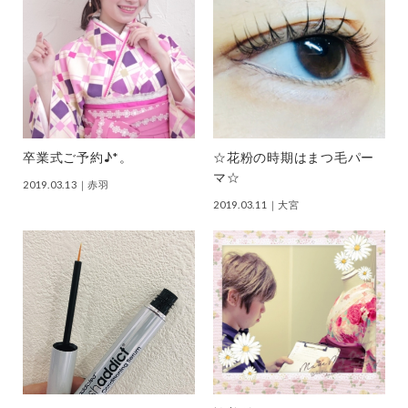
卒業式ご予約♪*。
☆花粉の時期はまつ毛パー
マ☆
2019.03.13
｜赤羽
2019.03.11
｜大宮