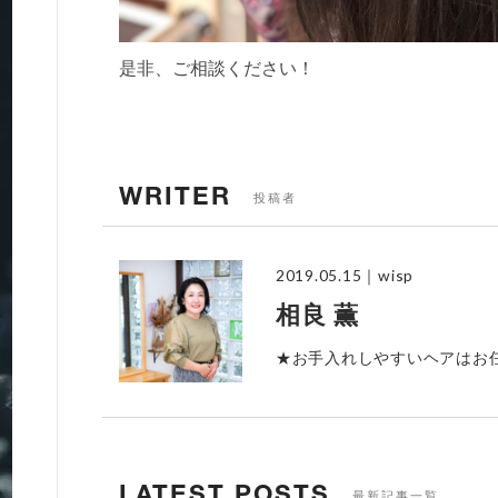
是非、ご相談ください！
WRITER
投稿者
2019.05.15
｜wisp
相良 薫
★お手入れしやすいヘアはお
LATEST POSTS
最新記事一覧