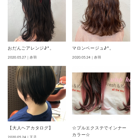
おだんごアレンジ♪*。
マロンベージュ♪*。
2020.05.27
｜赤羽
2020.05.24
｜赤羽
【大人ヘアカタログ】
☆プルエクステでインナー
カラー☆
2020.05.24
｜王子