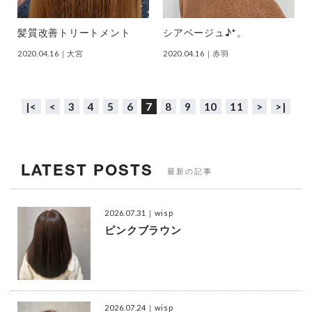
髪質改善トリートメント
シアベージュ♪*。
2020.04.16
｜大宮
2020.04.16
｜赤羽
|<
<
3
4
5
6
7
8
9
10
11
>
>|
LATEST POSTS
最新の記事
2026.07.31
｜wisp
ピンクブラウン
2026.07.24
｜wisp