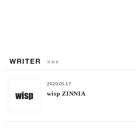
WRITER
投稿者
2020.05.17
wisp ZINNIA