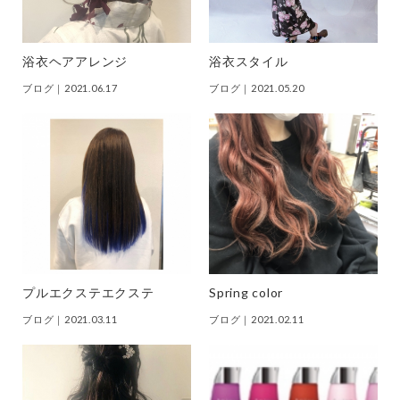
浴衣ヘアアレンジ
浴衣スタイル
ブログ｜
2021.06.17
ブログ｜
2021.05.20
プルエクステエクステ
Spring color
ブログ｜
2021.03.11
ブログ｜
2021.02.11