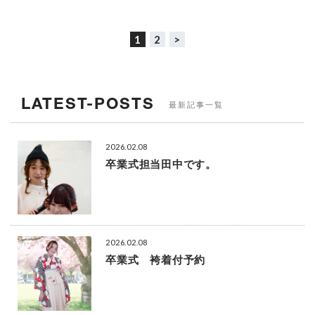
1
2
>
LATEST-POSTS
最新記事一覧
2026.02.08
卒業式担当田中です。
2026.02.08
卒業式 袴着付予約