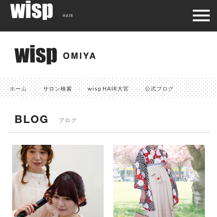
HAIR
ホーム
サロン検索
wisp HAIR大宮
公式ブログ
BLOG
ブログ