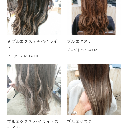
＃プルエクステ＃ハイライ
プルエクステ
ト
ブログ｜
2021.05.13
ブログ｜
2021.06.10
プルエクステ ハイライトス
プルエクステ
タイル