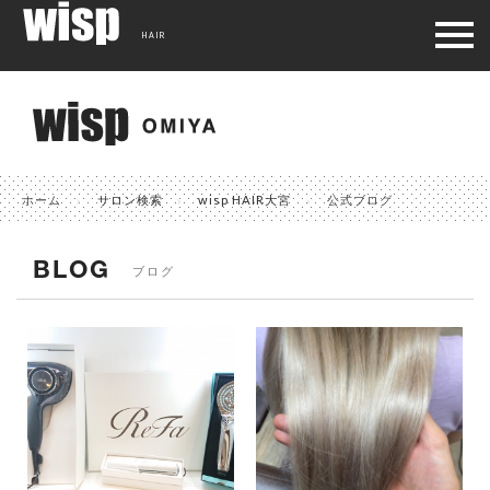
HAIR
ホーム
サロン検索
wisp HAIR大宮
公式ブログ
BLOG
ブログ