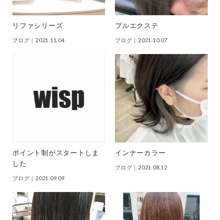
リファシリーズ
プルエクステ
ブログ｜
2021.11.04
ブログ｜
2021.10.07
ポイント制がスタートしま
インナーカラー
した
ブログ｜
2021.08.12
ブログ｜
2021.09.09