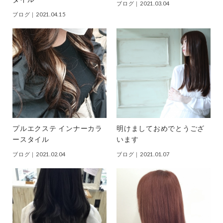
ブログ｜
2021.03.04
ブログ｜
2021.04.15
プルエクステ インナーカラ
明けましておめでとうござ
ースタイル
います
ブログ｜
2021.02.04
ブログ｜
2021.01.07