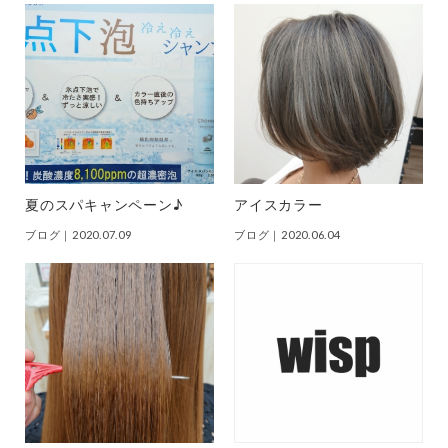
夏のスパキャンペーン♪
アイスカラー
ブログ｜
2020.07.09
ブログ｜
2020.06.04