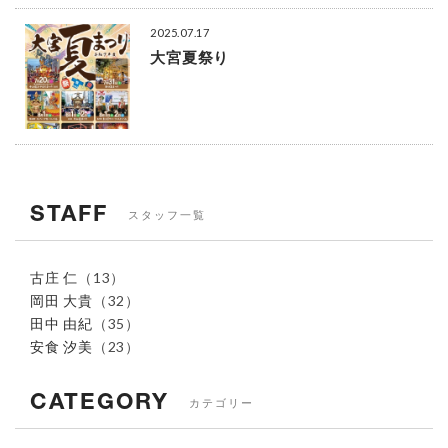
2025.07.17
大宮夏祭り
STAFF
スタッフ一覧
古庄 仁
（13）
岡田 大貴
（32）
田中 由紀
（35）
安食 汐美
（23）
CATEGORY
カテゴリー