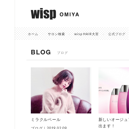
ホーム
サロン検索
wisp HAIR大宮
公式ブログ
BLOG
ブログ
ミラクルベール
新しいオージュ
出ます！
ブログ｜
2019.02.09