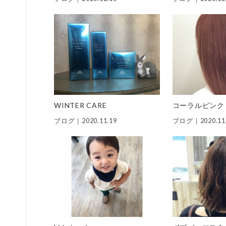
WINTER CARE
コーラルピンク
ブログ｜
2020.11.19
ブログ｜
2020.11