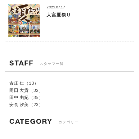
2025.07.17
大宮夏祭り
STAFF
スタッフ一覧
古庄 仁
（13）
岡田 大貴
（32）
田中 由紀
（35）
安食 汐美
（23）
CATEGORY
カテゴリー