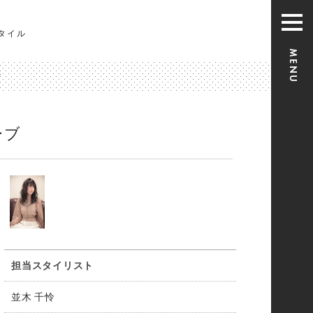
タイル
ブ
ーブ
担当スタイリスト
並木 千怜