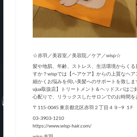
☆赤羽／美容室／美容院／ケア／wisp☆
髪や地肌、年齢、ストレス、生活環境からくる
すか？wispでは【ヘアケア】からの上質なヘ
細かくお悩みを伺い美髪へのサポートを致しま
ujua取扱店】トリートメント＆ヘッドスパは
心配りで、リラックスしたサロンでのお時間を
〒115-0045 東京都北区赤羽２丁目４９−9 1Ｆ
03-3903-1210
https://www.wisp-hair.com/
wisp 赤羽