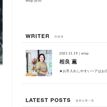
wisp 赤羽
WRITER
投稿者
2021.11.19
｜wisp
相良 薫
★お手入れしやすいヘアはお
LATEST POSTS
最新記事一覧