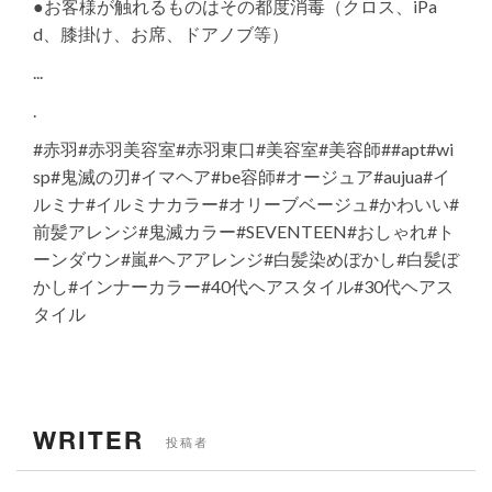
●お客様が触れるものはその都度消毒（クロス、iPa
d、膝掛け、お席、ドアノブ等）
...
.
#赤羽#赤羽美容室#赤羽東口#美容室#美容師##apt#wi
sp#鬼滅の刃#イマヘア#be容師#オージュア#aujua#イ
ルミナ#イルミナカラー#オリーブベージュ#かわいい#
前髪アレンジ#鬼滅カラー#SEVENTEEN#おしゃれ#ト
ーンダウン#嵐#ヘアアレンジ#白髪染めぼかし#白髪ぼ
かし#インナーカラー#40代ヘアスタイル#30代ヘアス
タイル
WRITER
投稿者