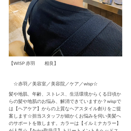
【WISP 赤羽 相良】
☆赤羽／美容室／美容院／ケア／wisp☆
髪や地肌、年齢、ストレス、生活環境からくる日頃か
らの髪や地肌のお悩み、解消できていますか？wispで
は【ヘアケア】からの上質なヘアスタイル創りをご提
案します☆担当スタッフが細かくお悩みを伺い美髪へ
のサポートを致します。カラーは【イルミナカラー】
が人気☆【Aujua取扱店】トリートメント＆ヘッドス