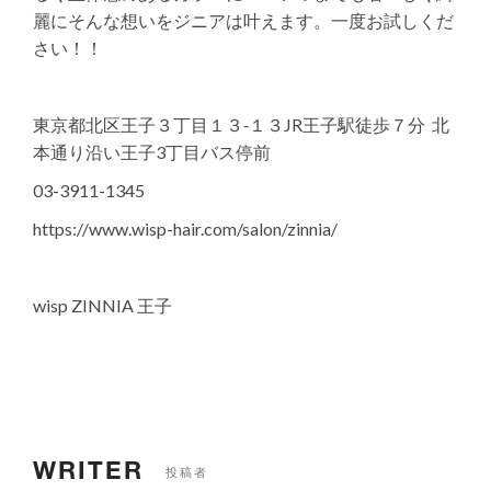
麗にそんな想いをジニアは叶えます。一度お試しくだ
さい！！
東京都北区王子３丁目１３‐１３JR王子駅徒歩７分 北
本通り沿い王子3丁目バス停前
03-3911-1345
https://www.wisp-hair.com/salon/zinnia/
wisp ZINNIA 王子
WRITER
投稿者