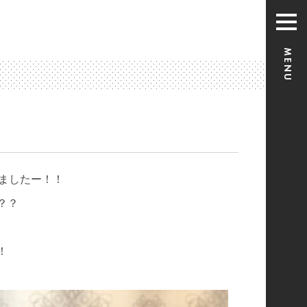
ましたー！！
？？
！