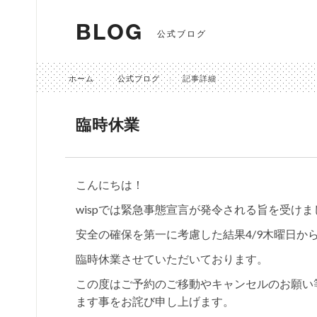
BLOG
公式ブログ
ホーム
公式ブログ
記事詳細
臨時休業
こんにちは！
wispでは緊急事態宣言が発令される旨を受け
安全の確保を第一に考慮した結果4/9木曜日から
臨時休業させていただいております。
この度はご予約のご移動やキャンセルのお願い
ます事をお詫び申し上げます。