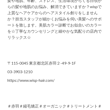
髪や地肌、年齢、ストレス、生活環境からくる日頃か
らの髪や地肌のお悩み、解消できていますか？wispで
上質なヘアケアからのヘアスタイル創りをしません
か？担当スタッフが細かくお悩みを伺い美髪へのサポ
ートを致します。美肌カラー診断でお似合いのカラー
を☆丁寧なカウンセリングと細やかな気配りの店内で
リラックス☆
〒115-0045 東京都北区赤羽２-49-9-1F
03-3903-1210
https://www.wisp-hair.com/
＃赤羽＃縮毛矯正＃オーガニック＃トリートメント＃