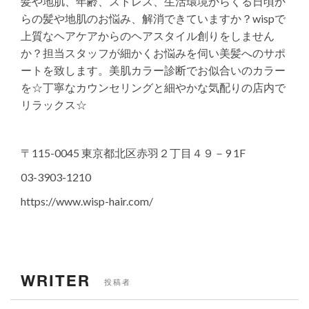
髪や地肌、年齢、ストレス、生活環境からくる日頃か
らの髪や地肌のお悩み、解消できていますか？wispで
上質なヘアケアからのヘアスタイル創りをしません
か？担当スタッフが細かくお悩みを伺い美髪へのサポ
ートを致します。美肌カラー診断でお似合いのカラー
を☆丁寧なカウンセリングと細やかな気配りの店内で
リラックス☆
〒115-0045 東京都北区赤羽２丁目４９－9 1F
03-3903-1210
https://www.wisp-hair.com/
WRITER
投稿者