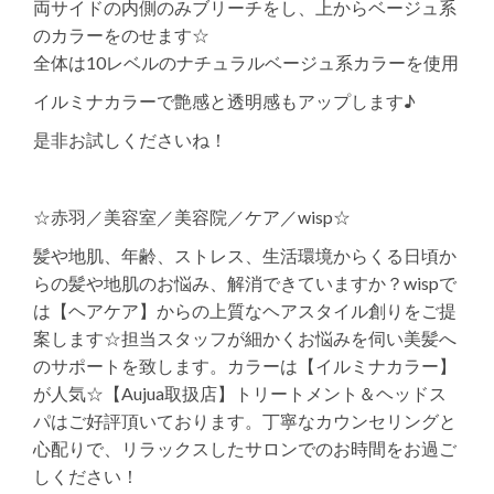
両サイドの内側のみブリーチをし、上からベージュ系
のカラーをのせます☆
全体は10レベルのナチュラルベージュ系カラーを使用
イルミナカラーで艶感と透明感もアップします♪
是非お試しくださいね！
☆赤羽／美容室／美容院／ケア／wisp☆
髪や地肌、年齢、ストレス、生活環境からくる日頃か
らの髪や地肌のお悩み、解消できていますか？wispで
は【ヘアケア】からの上質なヘアスタイル創りをご提
案します☆担当スタッフが細かくお悩みを伺い美髪へ
のサポートを致します。カラーは【イルミナカラー】
が人気☆【Aujua取扱店】トリートメント＆ヘッドス
パはご好評頂いております。丁寧なカウンセリングと
心配りで、リラックスしたサロンでのお時間をお過ご
しください！