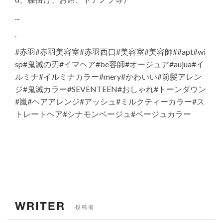
...
.
#赤羽#赤羽美容室#赤羽西口#美容室#美容師##apt#wi
sp#鬼滅の刃#イマヘア#be容師#オージュア#aujua#イ
ルミナ#イルミナカラー#mery#かわいい#前髪アレン
ジ#鬼滅カラー#SEVENTEEN#おしゃれ#トーンダウン
#嵐#ヘアアレンジ#アッシュ#ミルクティーカラー#ス
トレートヘア#シナモンベージュ#ベージュカラー
WRITER
投稿者