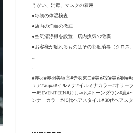
うがい、消毒、マスクの着用
●毎朝の体温検査
●店内の消毒の徹底
●空気清浄機を設置、店内換気の徹底
●お客様が触れるものはその都度消毒（クロス、
...
.
#赤羽#赤羽美容室#赤羽東口#美容室#美容師##ap
ュア#aujua#イルミナ#イルミナカラー#オリ
ー#SEVENTEEN#おしゃれ#トーンダウン#
ンナーカラー#40代ヘアスタイル#30代ヘアス