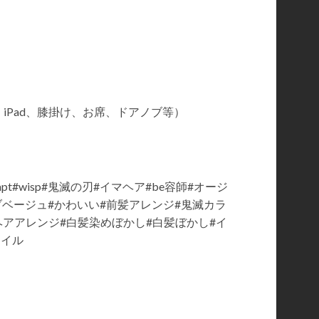
iPad、膝掛け、お席、ドアノブ等）
t#wisp#鬼滅の刃#イマヘア#be容師#オージ
ーブベージュ#かわいい#前髪アレンジ#鬼滅カラ
嵐#ヘアアレンジ#白髪染めぼかし#白髪ぼかし#イ
タイル